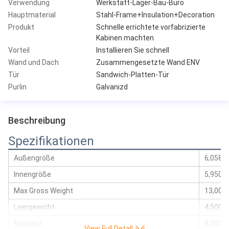
Verwendung
Werkstatt-Lager-Bau-Büro
Hauptmaterial
Stahl-Frame+Insulation+Decoration
Produkt
Schnelle errichtete vorfabrizierte
Kabinen machten
Vorteil
Installieren Sie schnell
Wand und Dach
Zusammengesetzte Wand ENV
Tür
Sandwich-Platten-Tür
Purlin
Galvanizd
Beschreibung
Spezifikationen
Außengröße
6,058x
Innengröße
5,950x
Max Gross Weight
13,000
Leergewicht
4,500k
Nutzlast
8,500k
View Full Detall