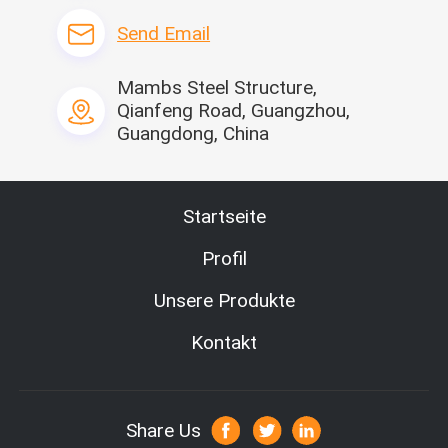
3. Q: Wie man installiert?
Send Email
: Wir stellen Montagevorschrift zur Verfügung und Video für Sie, 
Techniker wird gesendet, um Ihnen zu helfen, wenn es 
notwendig ist. Jedoch
Mambs Steel Structure,
die Visumsgebühr, Flugtickets, Anpassung, Löhne wird von den 
Qianfeng Road, Guangzhou,
Käufern zur Verfügung gestellt.
Guangdong, China
4. Q: Wie lang ist Ihre Lieferfrist?
: Im Allgemeinen ist er innerhalb 2-30 Tage, bestimmt 
entsprechend Quantität und Farbe.
5. Q: Wie garantieren Sie der Qualität der Produkte?
Startseite
: Strenge Produktqualitätskontrolle, Qualität macht die 
Zukunft. Dieses ist die Lehre unserer Fabrik. Jedes Produkt von 
Profil
unserer Fabrik hat
strenge Testverfahren und müssen Qualität 100% vor 
Unsere Produkte
Lieferung sein.
6. Q: Wie kann ich das Zitat des Projektes erhalten?
Kontakt
: Wenn Sie Zeichnung haben, können wir Ihnen unser Zitat 
entsprechend Ihrer Zeichnung anbieten.
Wenn Sie keinen Entwurf haben, entwirft unser Ingenieur einige 
Zeichnungen, damit Sie bestätigen. Und bieten Sie Ihnen ein 
Share Us
Zitat dann an.