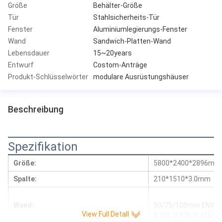
Größe
Behälter-Größe
Tür
Stahlsicherheits-Tür
Fenster
Aluminiumlegierungs-Fenster
Wand
Sandwich-Platten-Wand
Lebensdauer
15~20years
Entwurf
Costom-Anträge
Produkt-Schlüsselwörter
modulare Ausrüstungshäuser
Beschreibung
Spezifikation
Größe:
5800*2400*2896mm
Spalte:
210*1510*3.0mm
Wand:
50/75/100mm ENV San
View Full Detall
0.326/0.376/0.426/0