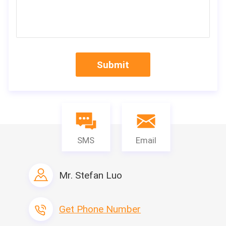
Behälter-Haus
6000 Satz/Monat
Transportierbare
Toilette und
2000 Sätze/Monat
Schutz House
Stahlkonstruktions-
Submit
Werkstatt und
30000 Quadratmeter/Monat
Lager
Helles
5000 Quadratmeter/Monat
Stahllandhaus
FAQ
SMS
Email
1. 
Q: Sind Sie eine Fabrik oder Handelsgesellschaft?
: Guangzhou Moneybox Steel Structure Engineering Co., Ltd. ist 
eine Fabrik, die in Panyu-Bezirk, Guangzhou, Provinz Guangdong 
gelegen ist.
Mr. Stefan Luo
2.Q: Was ist Ihre Versorgungskapazität?
: Jährliche Produktion: Behälterhaus 72000sets, Fertigmeter 
des hauses 564000square; transportierbare Toilette 
Get Phone Number
24000sets; Stahlkonstruktion
Meter 360000square.