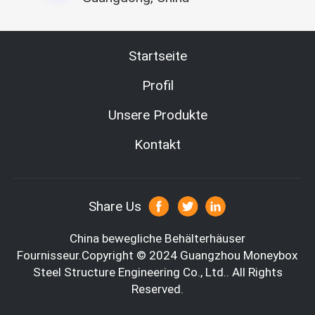
(1) unterer Bodenbelag
Strukturieren Sie Gewicht 0,4 kN/m2
Totes laden Sie Wert 0,4 kN/m2
Live Load Value 3,0 kN/m2
Startseite
(2) Dachbrett
Strukturieren Sie Gewicht 0,3 kN/m2
Profil
Totes laden Sie Wert 0,3 kN/m2
Live Load Value 0,5 kN/m2
Unsere Produkte
Kontakt
2.Calculation des Windladens
Entsprechend den 15 dauerhaften Jahren des Entwurfs ist der 
grundlegende Winddruck des Windladens W0=0.3KN/m2
Share Us
China bewegliche Behälterhäuser
Fournisseur.Copyright © 2024 Guangzhou Moneybox
Steel Structure Engineering Co., Ltd.. All Rights
Reserved.