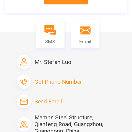
Gruppe, gilt den charakteristischen Zyklus des Standorts als 
0.45s, wird die Baustellekategorie durch Klasse III betrachtet, 
und das Dämpfungsverhältnis der Stahlkonstruktion ist 0,05. 
Das maximale αmax des horizontalen 
Erdbebeneinflusskoeffizienten ist 0,04, das bis zum 5 Jahren 
berechnet wird.
SMS
Email
3) ist strukturelles Sicherheitsniveau Grad 2. Der Koeffizient von 
Bedeutung ist 1,0.
4) passender Aufzug Conner plus oder minus null.
Mr. Stefan Luo
1,2 Materialien
Get Phone Number
Normalerweise sind Stahlträger, Stahlspalten, Purlin aller 
verwendetes Q235B-Kaltbiegen galvanisierten hellen Stahl.
Stärke des Stahls: f=215N/m2
Send Email
Mambs Steel Structure,
1,3 ladende Kombination
Qianfeng Road, Guangzhou,
1.Calculation der Bodenbelastung
Guangdong, China