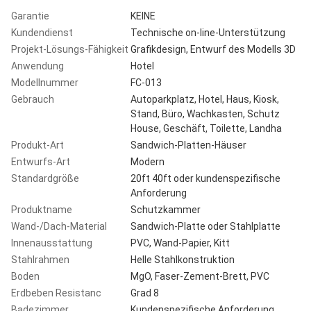
Garantie
KEINE
Kundendienst
Technische on-line-Unterstützung
Projekt-Lösungs-Fähigkeit
Grafikdesign, Entwurf des Modells 3D
Anwendung
Hotel
Modellnummer
FC-013
Gebrauch
Autoparkplatz, Hotel, Haus, Kiosk,
Stand, Büro, Wachkasten, Schutz
House, Geschäft, Toilette, Landha
Produkt-Art
Sandwich-Platten-Häuser
Entwurfs-Art
Modern
Standardgröße
20ft 40ft oder kundenspezifische
Anforderung
Produktname
Schutzkammer
Wand-/Dach-Material
Sandwich-Platte oder Stahlplatte
Innenausstattung
PVC, Wand-Papier, Kitt
Stahlrahmen
Helle Stahlkonstruktion
Boden
MgO, Faser-Zement-Brett, PVC
Erdbeben Resistanc
Grad 8
Badezimmer
Kundenspezifische Anforderung