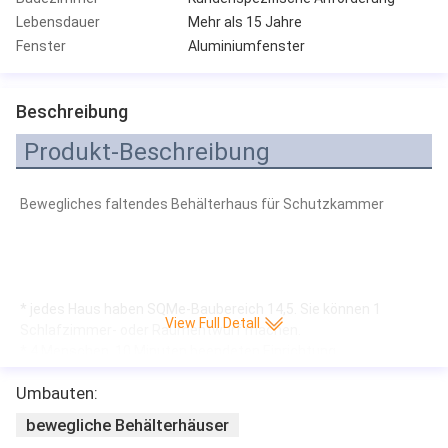
Lebensdauer
Mehr als 15 Jahre
Fenster
Aluminiumfenster
Beschreibung
Produkt-Beschreibung
Bewegliches faltendes Behälterhaus für Schutzkammer
* jedes Haus haben SQMe-Baubereich 14,5. Sie können 1 
View Full Detall
Schlafzimmer- oder Raumentwurf machen.
* 4 Menschen, 10 Minuten beendeten Einrichtung
* Winter ist warm, Sommer ist kalt. Wir erzielen U - Wert unter 
Umbauten:
0,2. Wir haben Standard en 1090-1. CER-Qualitätssicherung.
bewegliche Behälterhäuser
Produkt-Art:
Faltender Behälter